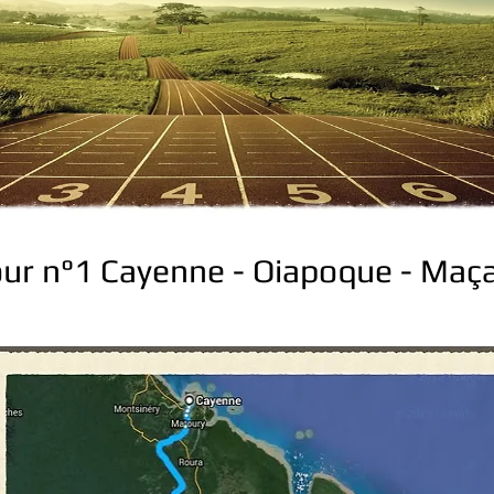
our n°1 Cayenne - Oiapoque - Maç