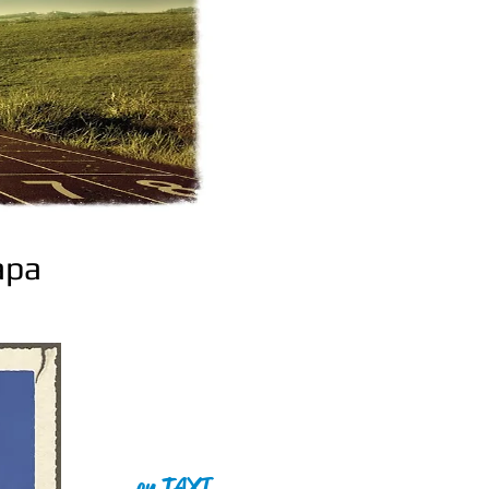
apa
en TAXI