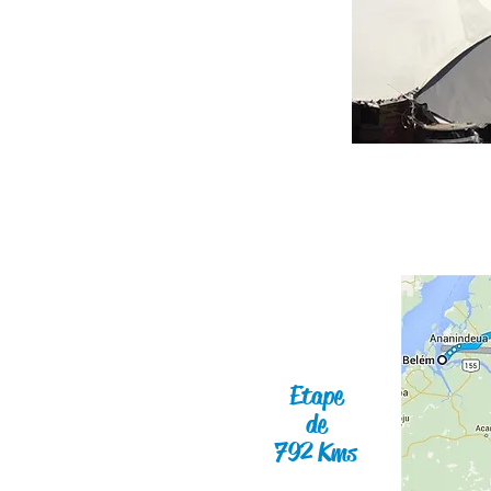
Etape
de
792 Kms