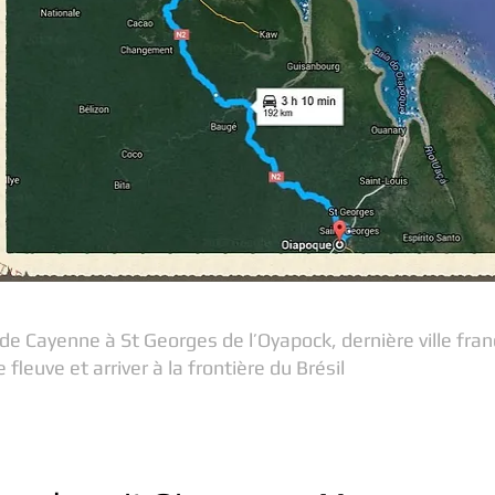
 de Cayenne à St Georges de l’Oyapock, dernière ville franç
 fleuve et arriver à la frontière du Brésil