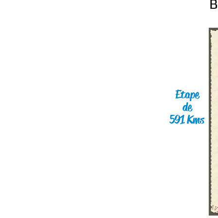
B
Etape
de
591 Kms